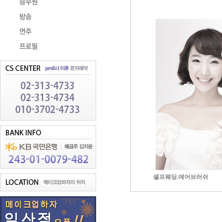
셀프웨딩.에어브러쉬