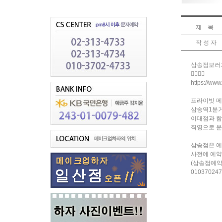
제 목
작 성 자
삼송점보러
👇🏻👇🏻
https://ww
프라이빗 
삼송역1분
이대점과 
직영으로 
삼송점은 예
사전에 예
(삼송점예약
010370247