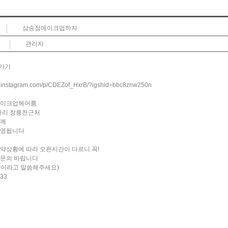
삼송점메이크업하자
관리자
가기
w.instagram.com/p/CDEZof_HxrB/?igshid=bbc8znw250n
메이크업헤어룸
거리 창릉천근처
함께
운영됩니다
약상황에 따라 오픈시간이 다르니 꼭!
약문의 바랍니다
이라고 말씀해주세요)
33