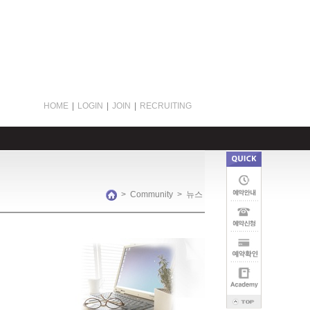
HOME
|
LOGIN
|
JOIN
|
RECRUITING
>
Community
>
뉴스