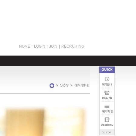
HOME
|
LOGIN
|
JOIN
|
RECRUITING
>
Story
>
예약안내