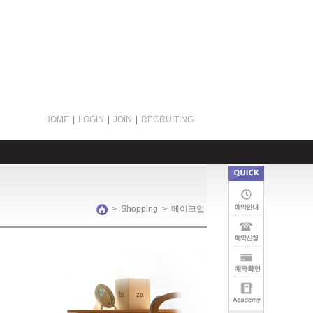
HOME
|
LOGIN
|
JOIN
|
RECRUITING
>
Shopping
>
메이크업